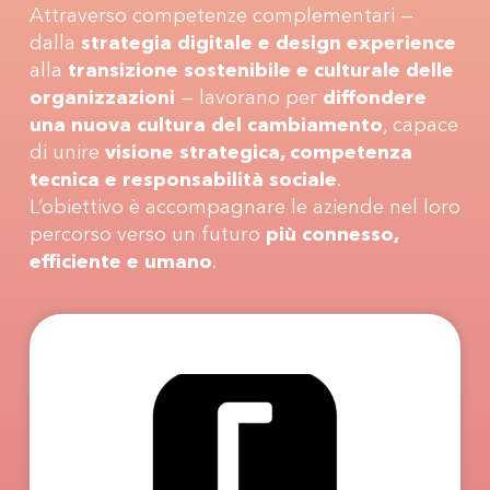
Attraverso competenze complementari —
dalla
strategia digitale e design experience
alla
transizione sostenibile e culturale delle
organizzazioni
— lavorano per
diffondere
una nuova cultura del cambiamento
, capace
di unire
visione strategica, competenza
tecnica e responsabilità sociale
.
L’obiettivo è accompagnare le aziende nel loro
percorso verso un futuro
più connesso,
efficiente e umano
.